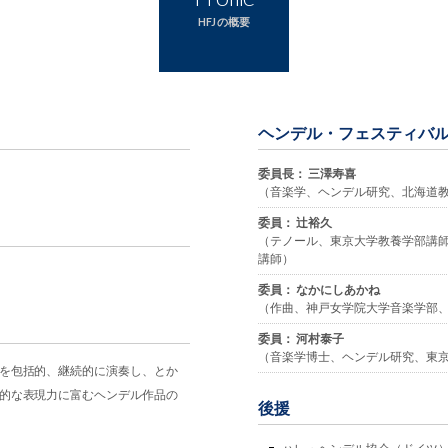
HFJ の概要
ヘンデル・フェスティバ
委員長： 三澤寿喜
（音楽学、ヘンデル研究、北海道
委員： 辻裕久
（テノール、東京大学教養学部講
講師）
委員： なかにしあかね
（作曲、神戸女学院大学音楽学部
委員： 河村泰子
（音楽学博士、ヘンデル研究、東
を包括的、継続的に演奏し、とか
的な表現力に富むヘンデル作品の
後援