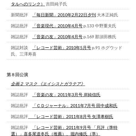
タルへのリンク）
吉田純子氏
新聞批評
「毎日新聞」2010年2月22日夕刊
大木正純氏
雑誌批評
「音楽現代」2010年4月号
p.133 中野重夫氏
雑誌批評
「音楽の友」2010年4月号
p.169 那須田務氏
雑誌対談
「レコード芸術」2010年5月号
p.91 ホグウッド
氏、三澤寿喜
第８回公演
企画２ マスク 《エイシスとガラテア》
雑誌批評
「音楽の友」2011年3月号 岸純信氏
雑誌批評
「ＣＤジャーナル」2011年7月号 田中成和氏
雑誌批評
「レコード芸術」2011年8月号 矢澤孝樹氏
雑誌批評
「レコード芸術」2011年9月号 「月評（準特
選）」喜多尾道冬氏（推薦）、堀内修氏（準）