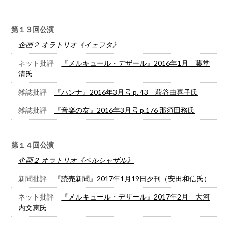
第１３回公演
企画２ オラトリオ《イェフタ》
ネット批評
『メルキュール・デザール』2016年1月 藤堂
清氏
雑誌批評
『ハンナ』2016年3月号 p. 43 萩谷由喜子氏
雑誌批評
『音楽の友』2016年3月号 p.176 那須田務氏
第１４回公演
企画２ オラトリオ《ベルシャザル》
新聞批評
『読売新聞』2017年1月19日夕刊（安田和信氏）
ネット批評
『メルキュール・デザール』2017年2月 大河
内文恵氏