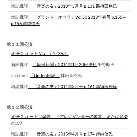
雑誌批評
「音楽の友」2013年3月号 p.131 那須田務氏
雑誌批評
「グランド・オペラ」Vol.50 2013年春号 p.155～
p.156 岸純信氏
第１１回公演
企画２ オラトリオ 《サウル》
新聞批評
「毎日新聞」2014年1月20日夕刊
平野昭氏
facebook
「Linden日記」
林田直樹氏
雑誌批評
「音楽の友」2014年3月号 p.161 那須田務氏
第１２回公演
企画２ オード（頌歌）《アレグザンダーの饗宴、または音楽
の力》
雑誌批評
「音楽の友」2015年4月号 p.174 岸純信氏