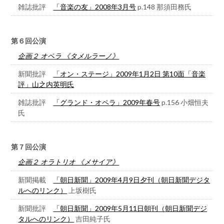
雑誌批評
「音楽の友」2008年3月号
p.148 那須田務氏
第６回公演
企画２ オペラ 《タメルラーノ》
新聞批評
「オン・ステージ」2009年1月2日 第10面「音楽
評」山之内英明氏
雑誌批評
「グランド・オペラ」2009年春号
p.156 小畑恒夫
氏
第７回公演
企画２ オラトリオ 《メサイア》
新聞掲載
「朝日新聞」2009年4月9日夕刊（朝日新聞デジタ
ルへのリンク）
上坂樹氏
新聞批評
「朝日新聞」2009年5月11日朝刊（朝日新聞デジ
タルへのリンク）
吉田純子氏