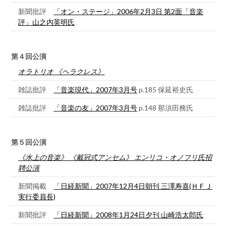
新聞批評
「オン・ステージ」2006年2月3日 第2面「音楽
評」山之内英明氏
第４回公演
オラトリオ 《ヘラクレス》
雑誌批評
「音楽現代」2007年3月号
p.185 保延裕史氏
雑誌批評
「音楽の友」2007年3月号
p.148 那須田務氏
第５回公演
《水上の音楽》 《戴冠式アンセム》 エンリコ・オノフリ氏招
聘公演
新聞掲載
「日経新聞」2007年12月4日朝刊 三澤寿喜(ＨＦＪ
実行委員長)
新聞批評
「日経新聞」2008年1月24日夕刊 山崎浩太郎氏