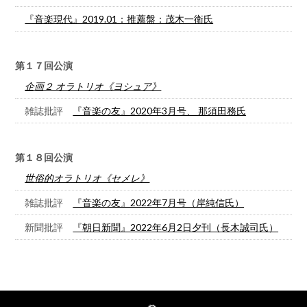
『音楽現代』2019.01：推薦盤：茂木一衛氏
第１７回公演
企画２ オラトリオ《ヨシュア》
雑誌批評
『音楽の友』2020年3月号、 那須田務氏
第１８回公演
世俗的オラトリオ《セメレ》
雑誌批評
『音楽の友』2022年7月号（岸純信氏）
新聞批評
『朝日新聞』2022年6月2日夕刊（長木誠司氏）