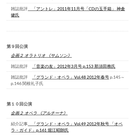
雑誌批評
「アントレ」2011年11月号「CDの玉手箱」 神倉
健氏
第９回公演
企画２ オラトリオ 《サムソン》
雑誌批評
「音楽の友」2012年3月号 p.153 那須田務氏
雑誌批評
「グランド・オペラ」Vol.48 2012年春号
p.145～
p.146 関根礼子氏
第１０回公演
企画２ オペラ 《アルチーナ》
紹介記事
「グランド・オペラ」Vol.49 2012年秋号 「オペ
ラ・ガイド」p.161 堀江昭朗氏