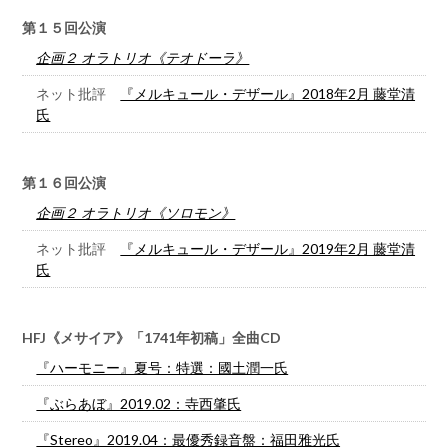
第１５回公演
企画２ オラトリオ《テオドーラ》
ネット批評
『メルキュール・デザール』2018年2月 藤堂清
氏
第１６回公演
企画２ オラトリオ《ソロモン》
ネット批評
『メルキュール・デザール』2019年2月 藤堂清
氏
HFJ《メサイア》「1741年初稿」全曲CD
『ハーモニー』夏号：特選：國土潤一氏
『ぶらあぼ』2019.02：寺西肇氏
『Stereo』2019.04：最優秀録音盤：福田雅光氏