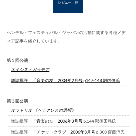
HFJ の概要
レビュー、他
About us
レビュー
Review
グッズ
ヘンデル・フェスティバル・ジャパンの活動に関する各種メデ
Goods
ィア記事を紹介しています。
研究会のご案内
Seminar
第１回公演
ご支援
Support
エイシスとガラテア
リンク
Link
雑誌批評 「音楽の友」2004年2月号 p147-148 堀内修氏
お問い合わせ
Contact us
第３回公演
オラトリオ 《ヘラクレスの選択》
雑誌批評
「音楽の友」2006年3月号
p.144 那須田務氏
雑誌批評
「チケットクラブ」2006年3月号
p.308 齋藤淳氏