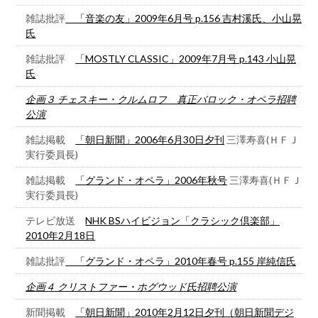
雑誌批評
「音楽の友」2009年6月号 p.156 吉村溪氏、小山晃
氏
雑誌批評
「MOSTLY CLASSIC」2009年7月号 p.143 小山晃
氏
企画３ チェスキー・クルムロフ 真正バロック・オペラ招聘
公演
雑誌掲載
「朝日新聞」2006年6月30日夕刊
三澤寿喜(ＨＦＪ
実行委員長)
雑誌掲載
「グランド・オペラ」2006年秋号
三澤寿喜(ＨＦＪ
実行委員長)
テレビ放送
NHK BSハイビジョン「クラシック倶楽部」
2010年2月18日
雑誌批評
「グランド・オペラ」2010年春号 p.155 岸純信氏
企画４ クリストファー・ホグウッド氏招聘公演
新聞掲載
「朝日新聞」2010年2月12日夕刊（朝日新聞デジ